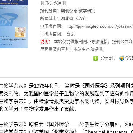
刊 期：双月刊
报刊分类：
期刊杂志
教学研究
所属城市：
湖北省
武汉市
电子版官网：
http://tjqk.magtech.com.cn/yxfzsw
手机版官网： 暂无
说明：
本站仅提供报刊网址导航链接，报刊公共介
里面资源内容并非本站生产和提供。
分享到：
QQ
生物学杂志
》是1978年创刊，当时是《国外医学》系列期
索类刊物，为我国的医学分子生物学的发展起到了应有的作用
生物学杂志》，由检索情报类变更学术类刊物，实时报导医
的医学分子生物学发展作出了贡献。
生物学杂志》原名为《国外医学——分子生物学分册》，20
物学杂志》已被美国《化学文摘》（Chemical Abstracts,