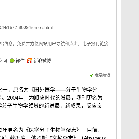
x/CN/1672-8009/home.shtml
绍信息，免费并方便网站用户导航和点击。电子报刊链接
空间
微信
新浪微博
我要编辑
刊之一，原名为《国外医学——分子生物学分
。2004年，为顺应时代的发展，我刊更名为
学分子生物学领域的新进展，新成果，反应良
03年更名为《医学分子生物学杂志》。目前，
 CA）数据库、俄罗斯《文摘杂志》（Abstracts