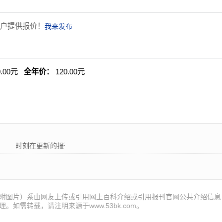
户提供报价！
我来发布
0.00元
全年价：
120.00元
时刻在更新的报刊! 53报刊大全为各位读者朋友提供最新的国内外
附图片）系由网友上传或引用网上百科介绍或引用报刊官网公共介绍信息
。如需转载，请注明来源于www.53bk.com。