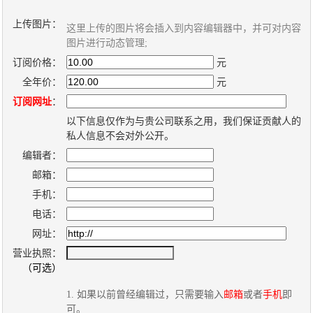
上传图片：
这里上传的图片将会插入到内容编辑器中，并可对内容
关
图片进行动态管理;
于
订阅价格：
元
我
全年价：
元
们
订阅网址
：
以下信息仅作为与贵公司联系之用，我们保证贡献人的
联
付
服
开
私人信息不会对外公开。
系
款
务
发
编辑者：
我
方
承
工
邮箱：
们
式
诺
具
手机：
电话：
网址：
阅
营业执照：
速
（可选）
CMS
1. 如果以前曾经编辑过，只需要输入
邮箱
或者
手机
即
可。