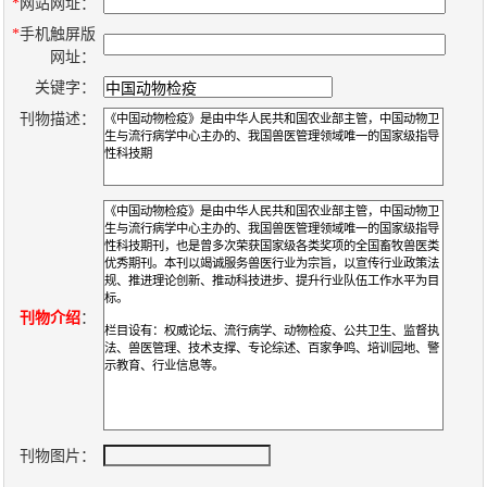
数
*
网站网址：
*
手机触屏版
字
网址：
报
关键字：
服
刊物描述：
务
产
升
常
如
品
级
见
何
下
日
问
购
载
志
题
买
刊物介绍
：
报
刊
大
刊物图片：
全