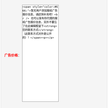
报
在
订
刊
线
阅
大
看
价
全
报
格
报
刊
广告价格
：
知
识
报
传
刊
媒
技
新
术
闻