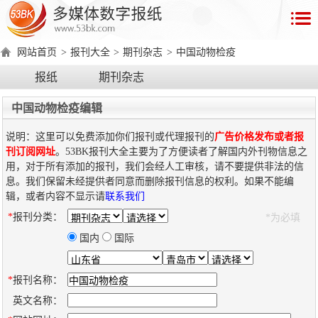
首
页
网站首页
>
报刊大全
>
期刊杂志
>
中国动物检疫
数
报纸
期刊杂志
字
报
中国动物检疫编辑
产
说明：这里可以免费添加你们报刊或代理报刊的
广告价格发布或者报
品
刊订阅网址
。53BK报刊大全主要为了方便读者了解国内外刊物信息之
用，对于所有添加的报刊，我们会经人工审核，请不要提供非法的信
息。我们保留未经提供者同意而删除报刊信息的权利。如果不能编
数
数
在
辑，或者内容不显示请
联系我们
字
字
线
*
报刊分类：
*为必填
产
产
产
环
著
产
报
报
演
品
品
品
境
作
品
国内
国际
电
手
示
介
优
分
要
权
价
绍
势
类
求
证
格
脑
机
*
报刊名称：
版
版
英文名称：