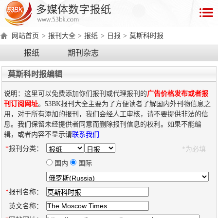
首
页
网站首页
>
报刊大全
>
报纸
>
日报
>
莫斯科时报
数
报纸
期刊杂志
字
报
莫斯科时报编辑
产
说明：这里可以免费添加你们报刊或代理报刊的
广告价格发布或者报
品
刊订阅网址
。53BK报刊大全主要为了方便读者了解国内外刊物信息之
用，对于所有添加的报刊，我们会经人工审核，请不要提供非法的信
息。我们保留未经提供者同意而删除报刊信息的权利。如果不能编
数
数
在
辑，或者内容不显示请
联系我们
字
字
线
*
报刊分类：
*为必填
产
产
产
环
著
产
报
报
演
品
品
品
境
作
品
国内
国际
电
手
示
介
优
分
要
权
价
绍
势
类
求
证
格
脑
机
*
报刊名称：
版
版
英文名称：