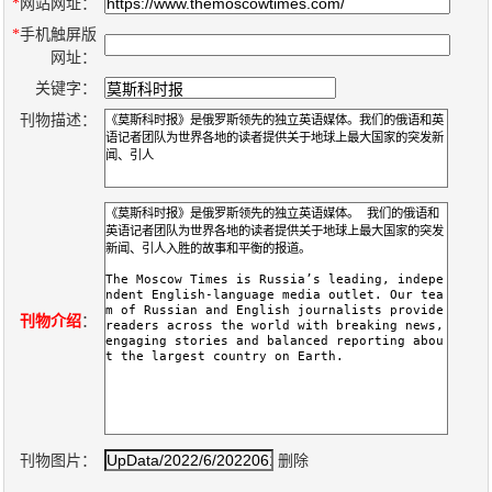
数
*
网站网址：
*
手机触屏版
字
网址：
报
关键字：
服
刊物描述：
务
产
升
常
如
品
级
见
何
下
日
问
购
载
志
题
买
刊物介绍
：
报
刊
大
刊物图片：
删除
全