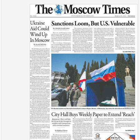
报
在
订
刊
线
阅
大
看
价
全
报
格
报
刊
知
识
报
传
刊
媒
技
新
术
闻