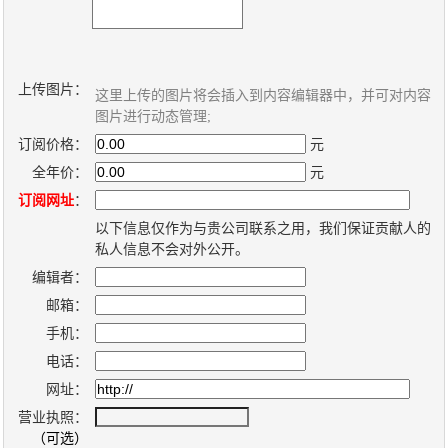
新
个
闻
人
内
博
上传图片：
容
客
这里上传的图片将会插入到内容编辑器中，并可对内容
图片进行动态管理;
管
系
订阅价格：
元
理
统
全年价：
元
系
订阅网址
：
统
以下信息仅作为与贵公司联系之用，我们保证贡献人的
私人信息不会对外公开。
编辑者：
邮箱：
手机：
电话：
网址：
营业执照：
（可选）