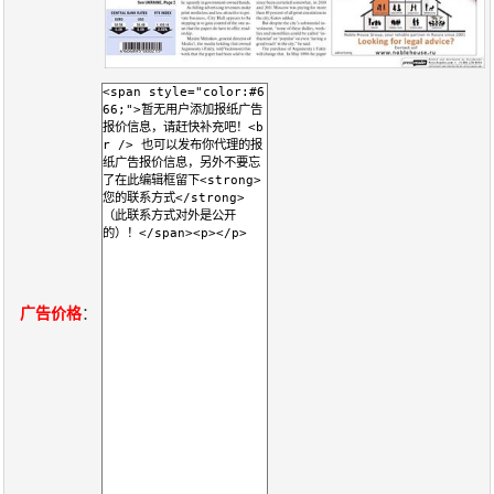
关
于
我
们
联
付
服
开
系
款
务
发
我
方
承
工
们
式
诺
具
广告价格
：
阅
速
CMS