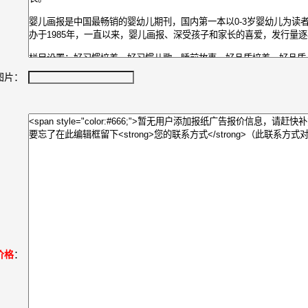
图片：
价格
：