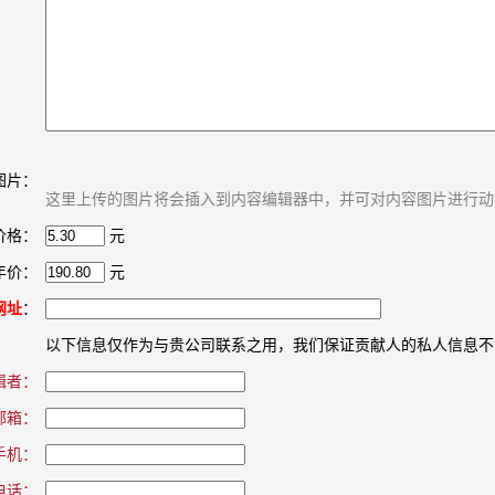
图片：
这里上传的图片将会插入到内容编辑器中，并可对内容图片进行动
价格：
元
年价：
元
网址
：
以下信息仅作为与贵公司联系之用，我们保证贡献人的私人信息不
辑者：
邮箱：
手机：
电话：