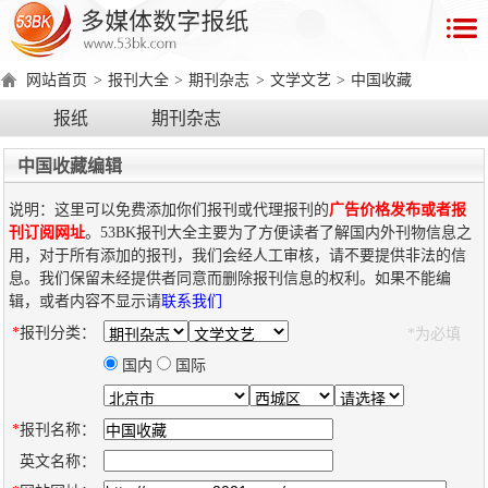
首
页
网站首页
>
报刊大全
>
期刊杂志
>
文学文艺
>
中国收藏
数
报纸
期刊杂志
字
报
中国收藏编辑
产
说明：这里可以免费添加你们报刊或代理报刊的
广告价格发布或者报
品
刊订阅网址
。53BK报刊大全主要为了方便读者了解国内外刊物信息之
用，对于所有添加的报刊，我们会经人工审核，请不要提供非法的信
息。我们保留未经提供者同意而删除报刊信息的权利。如果不能编
数
数
在
辑，或者内容不显示请
联系我们
字
字
线
*
报刊分类：
*为必填
产
产
产
环
著
产
报
报
演
品
品
品
境
作
品
国内
国际
电
手
示
介
优
分
要
权
价
绍
势
类
求
证
格
脑
机
*
报刊名称：
版
版
英文名称：