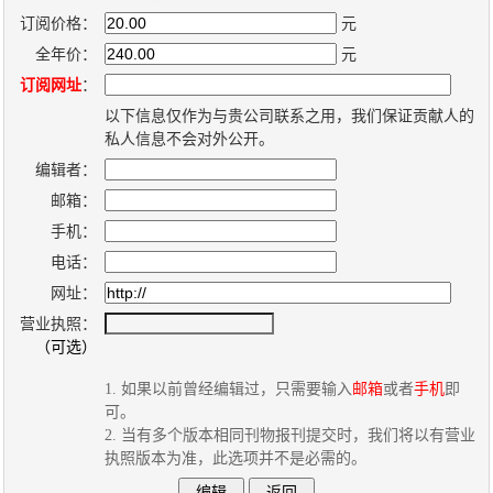
新
个
订阅价格：
元
闻
人
全年价：
元
内
博
订阅网址
：
容
客
以下信息仅作为与贵公司联系之用，我们保证贡献人的
管
系
私人信息不会对外公开。
理
统
编辑者：
系
邮箱：
统
手机：
电话：
网址：
营业执照：
（可选）
1. 如果以前曾经编辑过，只需要输入
邮箱
或者
手机
即
可。
2. 当有多个版本相同刊物报刊提交时，我们将以有营业
执照版本为准，此选项并不是必需的。