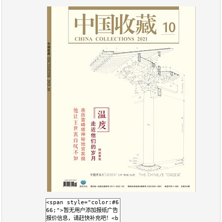
报
在
订
刊
线
阅
大
看
价
全
报
格
报
刊
知
识
报
传
刊
媒
技
新
术
闻