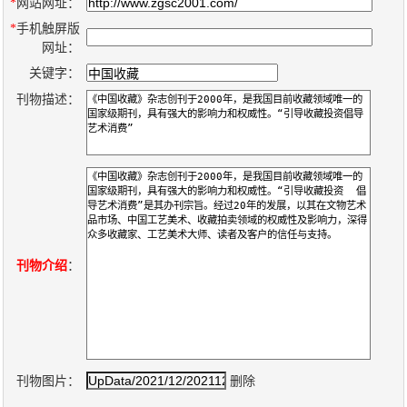
数
*
网站网址：
*
手机触屏版
字
网址：
报
关键字：
服
刊物描述：
务
产
升
常
如
品
级
见
何
下
日
问
购
载
志
题
买
刊物介绍
：
报
刊
大
刊物图片：
删除
全