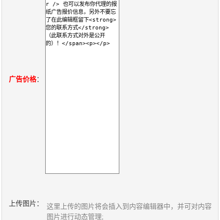
关
于
我
们
广告价格
：
联
付
服
开
系
款
务
发
我
方
承
工
们
式
诺
具
阅
速
CMS
上传图片：
这里上传的图片将会插入到内容编辑器中，并可对内容
图片进行动态管理;