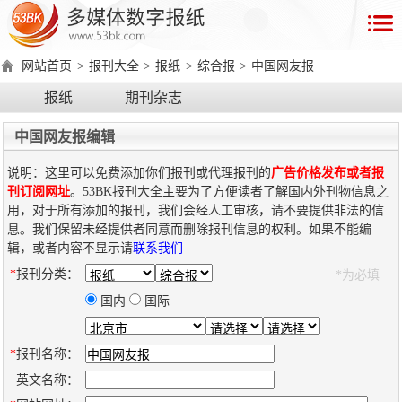
首
页
网站首页
>
报刊大全
>
报纸
>
综合报
>
中国网友报
数
报纸
期刊杂志
字
报
中国网友报编辑
产
说明：这里可以免费添加你们报刊或代理报刊的
广告价格发布或者报
品
刊订阅网址
。53BK报刊大全主要为了方便读者了解国内外刊物信息之
用，对于所有添加的报刊，我们会经人工审核，请不要提供非法的信
息。我们保留未经提供者同意而删除报刊信息的权利。如果不能编
数
数
在
辑，或者内容不显示请
联系我们
字
字
线
*
报刊分类：
*为必填
产
产
产
环
著
产
报
报
演
品
品
品
境
作
品
国内
国际
电
手
示
介
优
分
要
权
价
绍
势
类
求
证
格
脑
机
*
报刊名称：
版
版
英文名称：