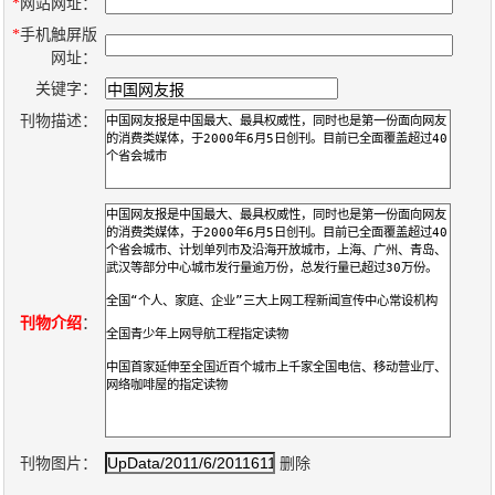
数
*
网站网址：
*
手机触屏版
字
网址：
报
关键字：
服
刊物描述：
务
产
升
常
如
品
级
见
何
下
日
问
购
载
志
题
买
刊物介绍
：
报
刊
大
刊物图片：
删除
全