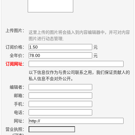
关
于
上传图片：
我
这里上传的图片将会插入到内容编辑器中，并可对内容
图片进行动态管理;
们
订阅价格：
元
全年价：
元
联
付
服
开
订阅网址
：
系
款
务
发
以下信息仅作为与贵公司联系之用，我们保证贡献人的
我
方
承
工
私人信息不会对外公开。
们
式
诺
具
编辑者：
邮箱：
阅
手机：
电话：
速
网址：
CMS
营业执照：