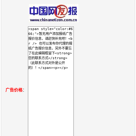
报
在
订
刊
线
阅
大
看
价
全
报
格
报
刊
知
识
广告价格
：
报
传
刊
媒
技
新
术
闻