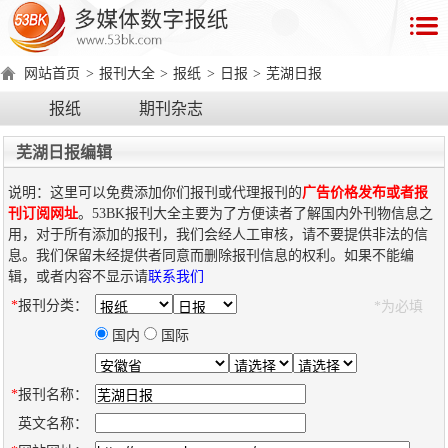
首
页
网站首页
>
报刊大全
>
报纸
>
日报
>
芜湖日报
数
报纸
期刊杂志
字
报
芜湖日报编辑
产
说明：这里可以免费添加你们报刊或代理报刊的
广告价格发布或者报
品
刊订阅网址
。53BK报刊大全主要为了方便读者了解国内外刊物信息之
用，对于所有添加的报刊，我们会经人工审核，请不要提供非法的信
息。我们保留未经提供者同意而删除报刊信息的权利。如果不能编
数
数
在
辑，或者内容不显示请
联系我们
字
字
线
*
报刊分类：
*为必填
产
产
产
环
著
产
报
报
演
品
品
品
境
作
品
国内
国际
电
手
示
介
优
分
要
权
价
绍
势
类
求
证
格
脑
机
*
报刊名称：
版
版
英文名称：