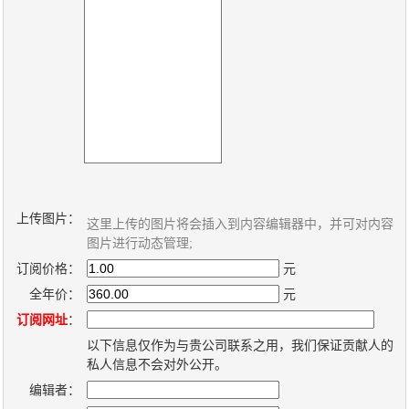
关
于
我
们
联
付
服
开
系
款
务
发
上传图片：
我
方
承
工
这里上传的图片将会插入到内容编辑器中，并可对内容
图片进行动态管理;
们
式
诺
具
订阅价格：
元
全年价：
元
阅
订阅网址
：
速
以下信息仅作为与贵公司联系之用，我们保证贡献人的
私人信息不会对外公开。
CMS
编辑者：