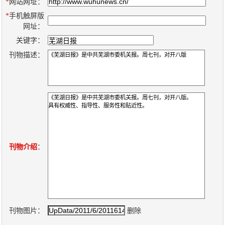
数
*
网站网址：
*
手机触屏版
字
网址：
报
关键字：
服
刊物描述：
务
产
升
常
如
品
级
见
何
下
日
问
购
载
志
题
买
刊物介绍
：
报
刊
大
刊物图片：
删除
全