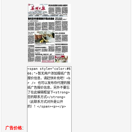
报
在
订
刊
线
阅
大
看
价
全
报
格
报
刊
知
识
报
传
刊
媒
技
新
术
闻
广告价格
：