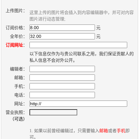
上传图片：
这里上传的图片将会插入到内容编辑器中，并可对内容
关
图片进行动态管理;
于
订阅价格：
元
我
全年价：
元
们
订阅网址
：
以下信息仅作为与贵公司联系之用，我们保证贡献人的
联
付
服
开
私人信息不会对外公开。
系
款
务
发
编辑者：
我
方
承
工
邮箱：
们
式
诺
具
手机：
电话：
网址：
阅
营业执照：
速
（可选）
CMS
1. 如果以前曾经编辑过，只需要输入
邮箱
或者
手机
即
可。