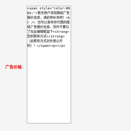
报
在
订
刊
线
阅
大
看
价
全
报
格
报
刊
广告价格
：
知
识
报
传
刊
媒
技
新
术
闻