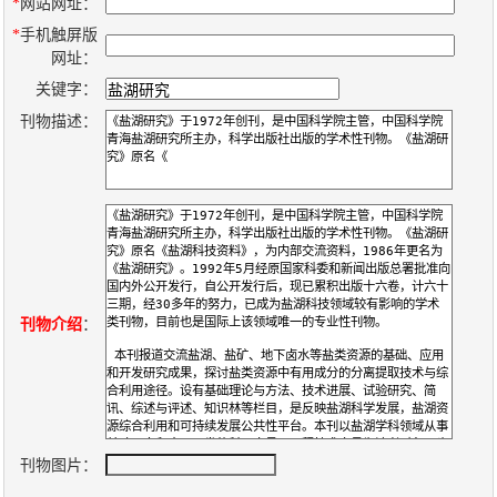
数
*
网站网址：
*
手机触屏版
字
网址：
报
关键字：
服
刊物描述：
务
产
升
常
如
品
级
见
何
下
日
问
购
载
志
题
买
刊物介绍
：
报
刊
大
刊物图片：
全