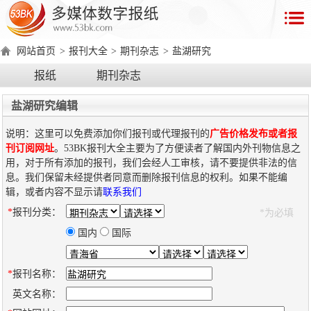
首
页
网站首页
>
报刊大全
>
期刊杂志
>
盐湖研究
数
报纸
期刊杂志
字
报
盐湖研究编辑
产
说明：这里可以免费添加你们报刊或代理报刊的
广告价格发布或者报
品
刊订阅网址
。53BK报刊大全主要为了方便读者了解国内外刊物信息之
用，对于所有添加的报刊，我们会经人工审核，请不要提供非法的信
息。我们保留未经提供者同意而删除报刊信息的权利。如果不能编
数
数
在
辑，或者内容不显示请
联系我们
字
字
线
*
报刊分类：
*为必填
产
产
产
环
著
产
报
报
演
品
品
品
境
作
品
国内
国际
电
手
示
介
优
分
要
权
价
绍
势
类
求
证
格
脑
机
*
报刊名称：
版
版
英文名称：