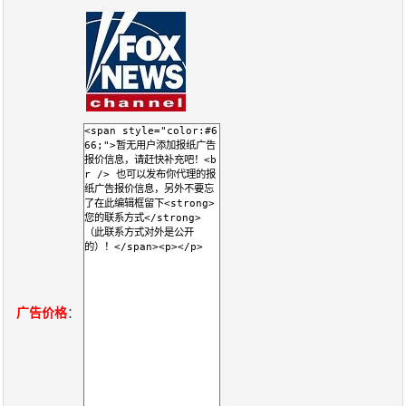
报
在
订
刊
线
阅
大
看
价
全
报
格
报
刊
知
识
报
传
广告价格
：
刊
媒
技
新
术
闻