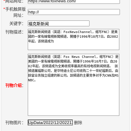
数
*
网站网址：
*
手机触屏版
字
网址：
报
关键字：
服
刊物描述：
务
产
升
常
如
品
级
见
何
下
日
问
购
载
志
题
买
刊物介绍
：
报
刊
大
刊物图片：
删除
全