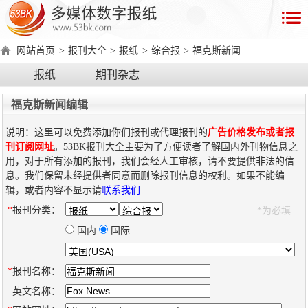
首
页
网站首页
>
报刊大全
>
报纸
>
综合报
>
福克斯新闻
数
报纸
期刊杂志
字
报
福克斯新闻编辑
产
说明：这里可以免费添加你们报刊或代理报刊的
广告价格发布或者报
品
刊订阅网址
。53BK报刊大全主要为了方便读者了解国内外刊物信息之
用，对于所有添加的报刊，我们会经人工审核，请不要提供非法的信
息。我们保留未经提供者同意而删除报刊信息的权利。如果不能编
数
数
在
辑，或者内容不显示请
联系我们
字
字
线
*
报刊分类：
*为必填
产
产
产
环
著
产
报
报
演
品
品
品
境
作
品
国内
国际
电
手
示
介
优
分
要
权
价
绍
势
类
求
证
格
脑
机
*
报刊名称：
版
版
英文名称：