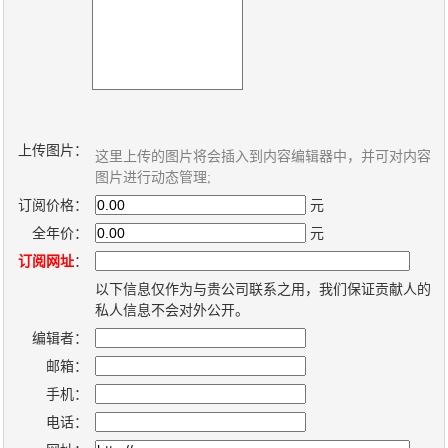
关
于
我
们
上传图片：
这里上传的图片将会插入到内容编辑器中，并可对内容
图片进行动态管理;
联
付
服
开
订阅价格：
元
系
款
务
发
全年价：
元
我
方
承
工
订阅网址
：
们
式
诺
具
以下信息仅作为与贵公司联系之用，我们保证贡献人的
私人信息不会对外公开。
编辑者：
阅
邮箱：
速
手机：
CMS
电话：