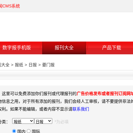
闻CMS系统
数字报手机版
报刊大全
产品下载
刊大全
>
报纸
>
日报
>
夔门报
：这里可以免费添加你们报刊或代理报刊的
广告价格发布或者报刊订阅网
物信息之用，对于所有添加的报刊，我们会经人工审核，请不要提供非法
权利。如果不能编辑，或者内容不显示请
联系我们
分类：
*为必填
国内
国际