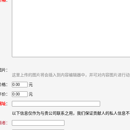
价格
：
图片：
这里上传的图片将会插入到内容编辑器中，并可对内容图片进行动
价格：
元
年价：
元
网址
：
以下信息仅作为与贵公司联系之用，我们保证贡献人的私人信息不
辑者：