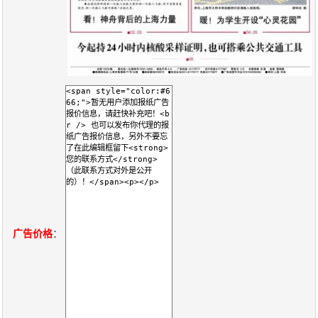
关
于
我
们
联
付
服
开
系
款
务
发
我
方
承
工
们
式
诺
具
广告价格
：
阅
速
CMS