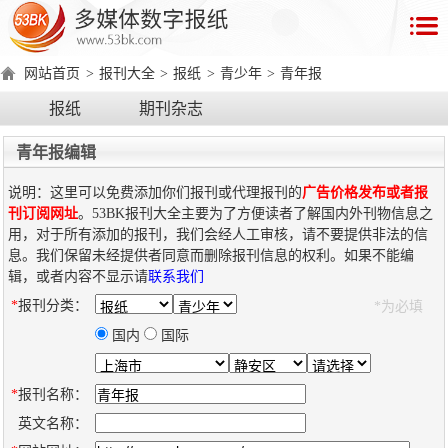
首
页
网站首页
>
报刊大全
>
报纸
>
青少年
>
青年报
数
报纸
期刊杂志
字
报
青年报编辑
产
说明：这里可以免费添加你们报刊或代理报刊的
广告价格发布或者报
品
刊订阅网址
。53BK报刊大全主要为了方便读者了解国内外刊物信息之
用，对于所有添加的报刊，我们会经人工审核，请不要提供非法的信
息。我们保留未经提供者同意而删除报刊信息的权利。如果不能编
数
数
在
辑，或者内容不显示请
联系我们
字
字
线
*
报刊分类：
*为必填
产
产
产
环
著
产
报
报
演
品
品
品
境
作
品
国内
国际
电
手
示
介
优
分
要
权
价
绍
势
类
求
证
格
脑
机
*
报刊名称：
版
版
英文名称：