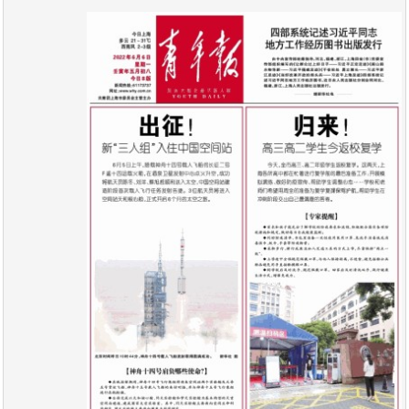
报
在
订
刊
线
阅
大
看
价
全
报
格
报
刊
知
识
报
传
刊
媒
技
新
术
闻