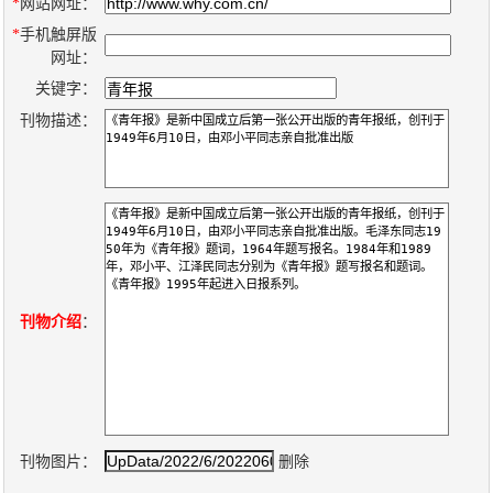
数
*
网站网址：
*
手机触屏版
字
网址：
报
关键字：
服
刊物描述：
务
产
升
常
如
品
级
见
何
下
日
问
购
载
志
题
买
刊物介绍
：
报
刊
大
刊物图片：
删除
全