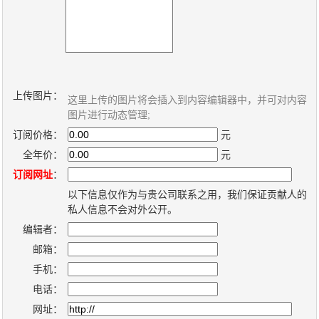
新
个
闻
人
内
博
容
客
管
系
上传图片：
这里上传的图片将会插入到内容编辑器中，并可对内容
理
统
图片进行动态管理;
系
订阅价格：
元
统
全年价：
元
订阅网址
：
以下信息仅作为与贵公司联系之用，我们保证贡献人的
私人信息不会对外公开。
编辑者：
邮箱：
手机：
电话：
网址：