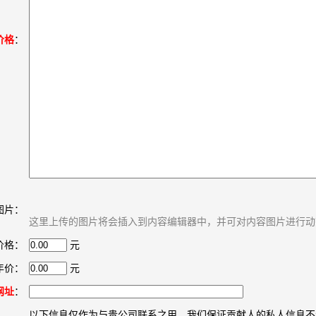
价格
：
图片：
这里上传的图片将会插入到内容编辑器中，并可对内容图片进行动
价格：
元
年价：
元
网址
：
以下信息仅作为与贵公司联系之用，我们保证贡献人的私人信息不