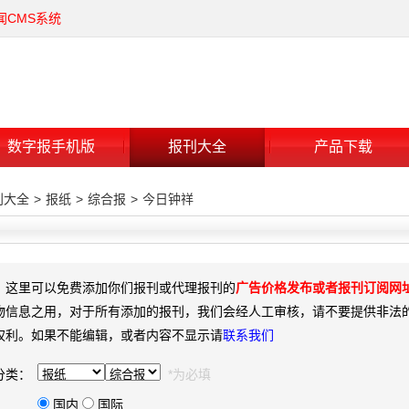
闻CMS系统
数字报手机版
报刊大全
产品下载
刊大全
>
报纸
>
综合报
>
今日钟祥
：这里可以免费添加你们报刊或代理报刊的
广告价格发布或者报刊订阅网
物信息之用，对于所有添加的报刊，我们会经人工审核，请不要提供非法
权利。如果不能编辑，或者内容不显示请
联系我们
分类：
*为必填
国内
国际