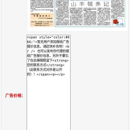
关
于
我
们
联
付
服
开
系
款
务
发
我
方
承
工
们
式
诺
具
广告价格
：
阅
速
CMS