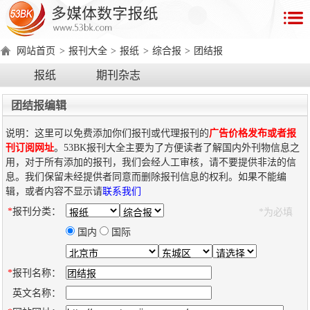
首
页
网站首页
>
报刊大全
>
报纸
>
综合报
>
团结报
数
报纸
期刊杂志
字
报
团结报编辑
产
说明：这里可以免费添加你们报刊或代理报刊的
广告价格发布或者报
品
刊订阅网址
。53BK报刊大全主要为了方便读者了解国内外刊物信息之
用，对于所有添加的报刊，我们会经人工审核，请不要提供非法的信
息。我们保留未经提供者同意而删除报刊信息的权利。如果不能编
数
数
在
辑，或者内容不显示请
联系我们
字
字
线
*
报刊分类：
*为必填
产
产
产
环
著
产
报
报
演
品
品
品
境
作
品
国内
国际
电
手
示
介
优
分
要
权
价
绍
势
类
求
证
格
脑
机
*
报刊名称：
版
版
英文名称：