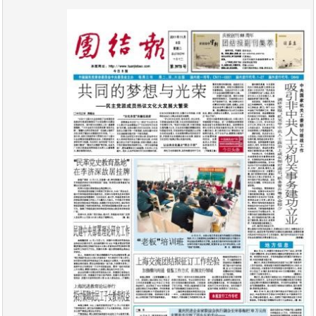
报
在
订
刊
线
阅
大
看
价
全
报
格
报
刊
知
识
报
传
刊
媒
技
新
术
闻