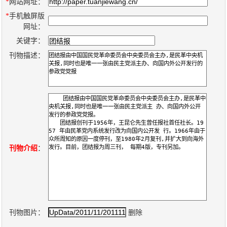
数
*
网站网址：
*
手机触屏版
字
网址：
报
关键字：
服
刊物描述：
务
产
升
常
如
品
级
见
何
下
日
问
购
载
志
题
买
刊物介绍
：
报
刊
大
刊物图片：
删除
全