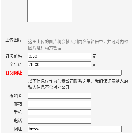
新
个
闻
人
内
博
容
客
管
系
上传图片：
这里上传的图片将会插入到内容编辑器中，并可对内容
理
统
图片进行动态管理;
系
订阅价格：
元
统
全年价：
元
订阅网址
：
以下信息仅作为与贵公司联系之用，我们保证贡献人的
私人信息不会对外公开。
编辑者：
邮箱：
手机：
电话：
网址：