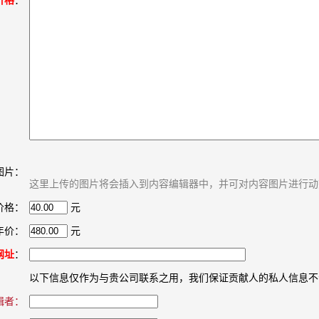
价格
：
图片：
这里上传的图片将会插入到内容编辑器中，并可对内容图片进行动
价格：
元
年价：
元
网址
：
以下信息仅作为与贵公司联系之用，我们保证贡献人的私人信息不
辑者：