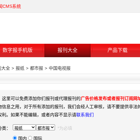
闻CMS系统
数字报手机版
报刊大全
产品下载
刊大全
>
报纸
>
都市报
>
中国电视报
：这里可以免费添加你们报刊或代理报刊的
广告价格发布或者报刊订阅网
物信息之用，对于所有添加的报刊，我们会经人工审核，请不要提供非法
权利。如果不能编辑，或者内容不显示请
联系我们
分类：
*为必填
国内
国际