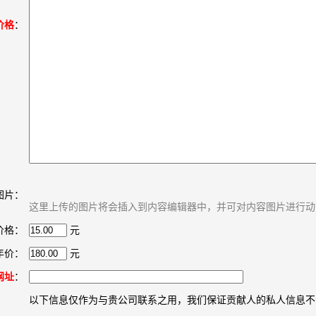
价格
：
图片：
这里上传的图片将会插入到内容编辑器中，并可对内容图片进行动
价格：
元
年价：
元
网址
：
以下信息仅作为与贵公司联系之用，我们保证贡献人的私人信息不