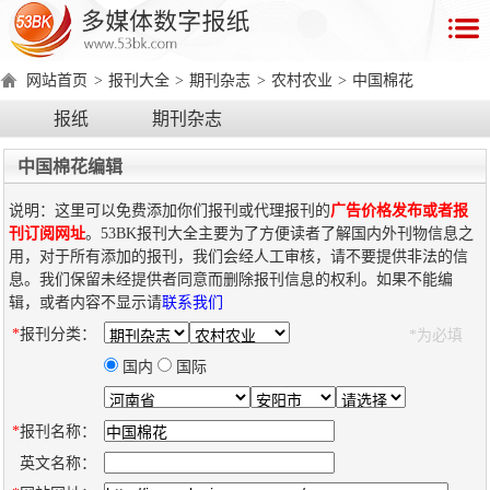
首
页
网站首页
>
报刊大全
>
期刊杂志
>
农村农业
>
中国棉花
数
报纸
期刊杂志
字
报
中国棉花编辑
产
说明：这里可以免费添加你们报刊或代理报刊的
广告价格发布或者报
品
刊订阅网址
。53BK报刊大全主要为了方便读者了解国内外刊物信息之
用，对于所有添加的报刊，我们会经人工审核，请不要提供非法的信
息。我们保留未经提供者同意而删除报刊信息的权利。如果不能编
数
数
在
辑，或者内容不显示请
联系我们
字
字
线
*
报刊分类：
*为必填
产
产
产
环
著
产
报
报
演
品
品
品
境
作
品
国内
国际
电
手
示
介
优
分
要
权
价
绍
势
类
求
证
格
脑
机
*
报刊名称：
版
版
英文名称：