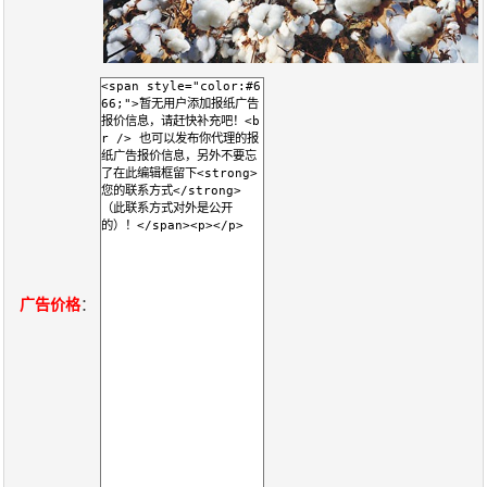
关
于
我
们
联
付
服
开
系
款
务
发
我
方
承
工
们
式
诺
具
广告价格
：
阅
速
CMS