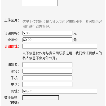
新
个
闻
人
内
博
上传图片：
这里上传的图片将会插入到内容编辑器中，并可对内容
容
客
图片进行动态管理;
管
系
订阅价格：
元
理
统
全年价：
元
系
订阅网址
：
统
以下信息仅作为与贵公司联系之用，我们保证贡献人的
私人信息不会对外公开。
编辑者：
邮箱：
手机：
电话：
网址：
营业执照：
（可选）