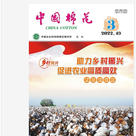
报
在
订
刊
线
阅
大
看
价
全
报
格
报
刊
知
识
报
传
刊
媒
技
新
术
闻