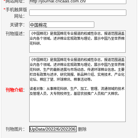
数
*
网站网址：
*
手机触屏版
字
网址：
报
关键字：
服
刊物描述：
务
产
升
常
如
品
级
见
何
下
日
问
购
载
志
题
买
刊物介绍
：
报
刊
大
刊物图片：
删除
全